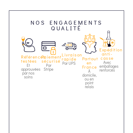
NOS ENGAGEMENTS
QUALITÉ
Expédition
anti-
Livraison
Paiement
Références
casse
Partout
rapide
sécurisé
testées
Avec
en
Par UPS
Par
Et
emballages
France
Stripe
approuvées
renforcés
À
par nos
domicile,
soins
ou en
point
relais